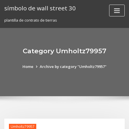
Skip
símbolo de wall street 30
to
content
plantilla de contrato de tierras
Category Umholtz79957
Home
Archive by category "Umholtz79957"
Umholtz79957