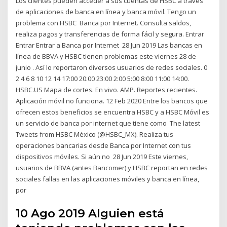
Los clientes pueden acceder a sus cuentas de HSBC a través
de aplicaciones de banca en línea y banca móvil. Tengo un
problema con HSBC Banca por Internet. Consulta saldos,
realiza pagos y transferencias de forma fácil y segura. Entrar
Entrar Entrar a Banca por Internet 28 Jun 2019 Las bancas en
línea de BBVA y HSBC tienen problemas este viernes 28 de
junio . Así lo reportaron diversos usuarios de redes sociales. 0
2 4 6 8 10 12 14 17:00 20:00 23:00 2:00 5:00 8:00 11:00 14:00.
HSBC.US Mapa de cortes. En vivo. AMP. Reportes recientes.
Aplicación móvil no funciona. 12 Feb 2020 Entre los bancos que
ofrecen estos beneficios se encuentra HSBC y a HSBC Móvil es
un servicio de banca por internet que tiene como The latest
Tweets from HSBC México (@HSBC_MX). Realiza tus
operaciones bancarias desde Banca por Internet con tus
dispositivos móviles. Si aún no 28 Jun 2019 Este viernes,
usuarios de BBVA (antes Bancomer) y HSBC reportan en redes
sociales fallas en las aplicaciones móviles y banca en línea,
por
10 Ago 2019 Alguien está